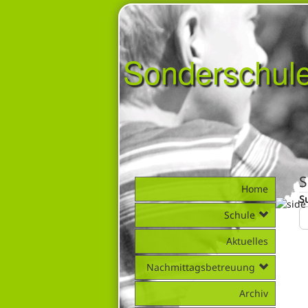
Sonderschul
S
Home
S
Schule
Aktuelles
Nachmittagsbetreuung
Archiv