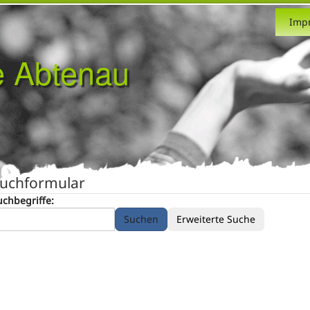
Imp
e Abtenau
uchformular
uchbegriffe:
Suchen
Erweiterte Suche